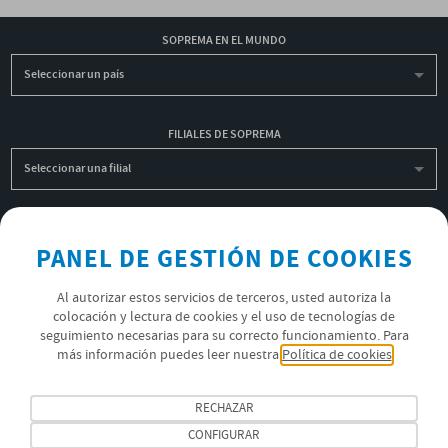
SOPREMA EN EL MUNDO
Seleccionar un país
FILIALES DE SOPREMA
Seleccionar una filial
INSCRIBIRME A LA NEWSLETTER
PANEL DE GESTIÓN DE COOKIES
OK
Al autorizar estos servicios de terceros, usted autoriza la
colocación y lectura de cookies y el uso de tecnologías de
seguimiento necesarias para su correcto funcionamiento. Para
POLÍTICA DE PRIVACIDAD
más información puedes leer nuestra
Política de cookies
ÚNETE AL EQUIPO SOPREMA
RECHAZAR
SÍGUENOS
CONFIGURAR