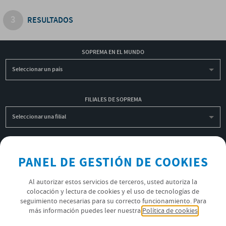
RESULTADOS
SOPREMA EN EL MUNDO
Seleccionar un país
FILIALES DE SOPREMA
Seleccionar una filial
INSCRIBIRME A LA NEWSLETTER
PANEL DE GESTIÓN DE COOKIES
OK
Al autorizar estos servicios de terceros, usted autoriza la
colocación y lectura de cookies y el uso de tecnologías de
seguimiento necesarias para su correcto funcionamiento. Para
POLÍTICA DE PRIVACIDAD
más información puedes leer nuestra
Política de cookies
ÚNETE AL EQUIPO SOPREMA