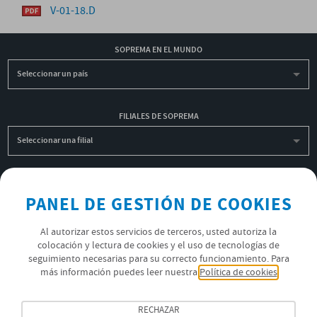
V-01-18.D
SOPREMA EN EL MUNDO
Seleccionar un país
FILIALES DE SOPREMA
Seleccionar una filial
INSCRIBIRME A LA NEWSLETTER
PANEL DE GESTIÓN DE COOKIES
OK
Al autorizar estos servicios de terceros, usted autoriza la
colocación y lectura de cookies y el uso de tecnologías de
seguimiento necesarias para su correcto funcionamiento. Para
POLÍTICA DE PRIVACIDAD
más información puedes leer nuestra
Política de cookies
ÚNETE AL EQUIPO SOPREMA
RECHAZAR
SÍGUENOS