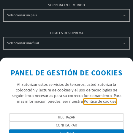
SOPREMA EN EL MUNDO
Seleccionar un país
FILIALES DE SOPREMA
Seleccionar una filial
INSCRIBIRME A LA NEWSLETTER
PANEL DE GESTIÓN DE COOKIES
OK
Al autorizar estos servicios de terceros, usted autoriza la
colocación y lectura de cookies y el uso de tecnologías de
POLÍTICA DE PRIVACIDAD
seguimiento necesarias para su correcto funcionamiento. Para
más información puedes leer nuestra
Política de cookies
ÚNETE AL EQUIPO SOPREMA
SÍGUENOS
RECHAZAR
CONFIGURAR