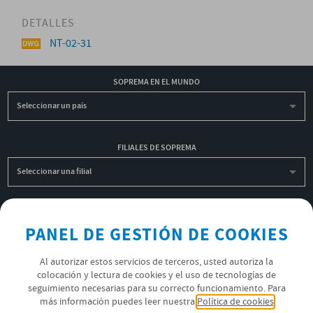
DETALLES
NT-02-31
SOPREMA EN EL MUNDO
Seleccionar un país
FILIALES DE SOPREMA
Seleccionar una filial
INSCRIBIRME A LA NEWSLETTER
PANEL DE GESTIÓN DE COOKIES
OK
Al autorizar estos servicios de terceros, usted autoriza la
colocación y lectura de cookies y el uso de tecnologías de
seguimiento necesarias para su correcto funcionamiento. Para
POLÍTICA DE PRIVACIDAD
más información puedes leer nuestra
Política de cookies
ÚNETE AL EQUIPO SOPREMA