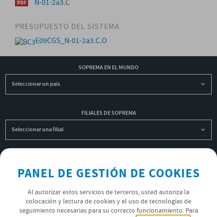
N-01-2a3.C
PRESUPUESTO DEL SISTEMA
E09CGS_N-01-2a3.C.O
SOPREMA EN EL MUNDO
Seleccionar un país
FILIALES DE SOPREMA
Seleccionar una filial
INSCRIBIRME A LA NEWSLETTER
PANEL DE GESTIÓN DE COOKIES
OK
Al autorizar estos servicios de terceros, usted autoriza la
colocación y lectura de cookies y el uso de tecnologías de
seguimiento necesarias para su correcto funcionamiento. Para
POLÍTICA DE PRIVACIDAD