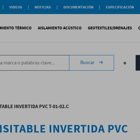
VIDEOS
NOTICIAS
DOCUMENTACIÓN
ESPECIFICACIÓN
Documentación
Actualidad
Soluciones
Comercial
Buenas Practicas
Objeto BIM
AMIENTO TÉRMICO
AISLAMIENTO ACÚSTICO
GEOTEXTILES/DRENAJES
Documentación General
Catálogos Temáticos
Certificaciones
Corporativas
ituminosa
PS
Tecsound®
Geotextiles
Sopremap
Buscar
o
ntética
exlosa
Texfon
Drenajes
Document
quida
IR
Texsilen
Membranas
ermiculita
Bitumen
Complemen
Texsimpact
Fibro-Kustik
Auxiliares
ABLE INVERTIDA PVC T-01-02.C
SITABLE INVERTIDA PVC