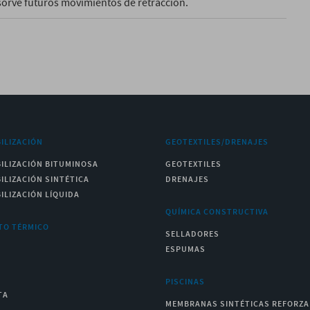
sorve futuros movimientos de retracción.
ILIZACIÓN
GEOTEXTILES/DRENAJES
ILIZACIÓN BITUMINOSA
GEOTEXTILES
ILIZACIÓN SINTÉTICA
DRENAJES
ILIZACIÓN LÍQUIDA
QUÍMICA CONSTRUCTIVA
TO TÉRMICO
SELLADORES
ESPUMAS
PISCINAS
TA
MEMBRANAS SINTÉTICAS REFORZ