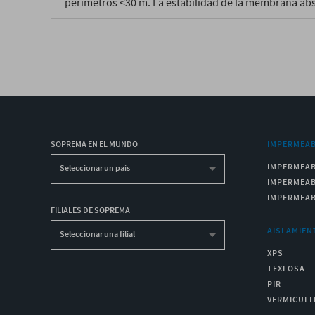
perímetros <30 m. La estabilidad de la membrana ab
SOPREMA EN EL MUNDO
IMPERMEAB
IMPERMEAB
Seleccionar un país
IMPERMEAB
IMPERMEAB
FILIALES DE SOPREMA
AISLAMIEN
Seleccionar una filial
XPS
TEXLOSA
PIR
VERMICULI