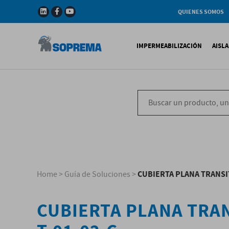
QUIENES SOMOS
Compañia
Gama de productos
IMPERMEABILIZACIÓN
AISL
Soprema en el mundo
Impermeabilización B
X
Impermeabilización Si
T
Impermeabilización Lí
P
V
CUBIERTA PLANA TRANSIT
Home
>
Guía de Soluciones
>
CUBIERTA PLANA TRAN