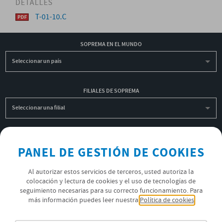
DETALLES
T-01-10.C
SOPREMA EN EL MUNDO
Seleccionar un país
FILIALES DE SOPREMA
Seleccionar una filial
INSCRIBIRME A LA NEWSLETTER
PANEL DE GESTIÓN DE COOKIES
OK
Al autorizar estos servicios de terceros, usted autoriza la
colocación y lectura de cookies y el uso de tecnologías de
seguimiento necesarias para su correcto funcionamiento. Para
POLÍTICA DE PRIVACIDAD
más información puedes leer nuestra
Política de cookies
ÚNETE AL EQUIPO SOPREMA