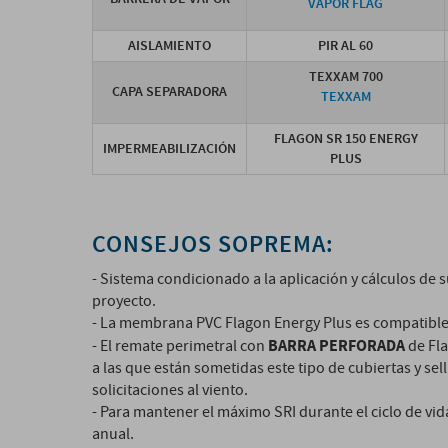
VAPOR FLAG
AISLAMIENTO
PIR AL 60
TEXXAM 700
CAPA SEPARADORA
TEXXAM
FLAGON SR 150 ENERGY
IMPERMEABILIZACIÓN
PLUS
CONSEJOS SOPREMA:
- Sistema condicionado a la aplicación y cálculos de s
proyecto.
- La membrana PVC Flagon Energy Plus es compatible 
BARRA PERFORADA
- El remate perimetral con
de Fla
a las que están sometidas este tipo de cubiertas y sel
solicitaciones al viento.
- Para mantener el máximo SRI durante el ciclo de vi
anual.