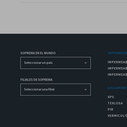
SOPREMA EN EL MUNDO
IMPERMEAB
IMPERMEAB
Seleccionar un país
IMPERMEAB
IMPERMEAB
FILIALES DE SOPREMA
AISLAMIEN
Seleccionar una filial
XPS
TEXLOSA
PIR
VERMICULI