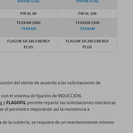
VAPOR FLAG
VAPOR FLAG
PIR AL 80
PIR AL 100
TEXXAM 1000
TEXXAM 1500
TEXXAM
TEXXAM
FLAGON SR 180 ENERGY
FLAGON SR 200 ENERGY
PLUS
PLUS
ucción del viento de acuerdo a las solicitaciones de
con el sistema de fijación de INDUCCIÓN.
FLAGOFIL
g y
permite repartir las solicitaciones mecánicas
lar el perímetro mejorando así la resistencia a
da de la cubierta, se requiere de un mantenimiento mínimo