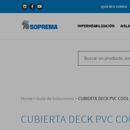
QUIENES SOMOS
Compañia
Gama de productos
IMPERMEABILIZACIÓN
AISL
Soprema en el mundo
Impermeabilización B
X
Impermeabilización Si
T
Impermeabilización Lí
P
V
Home
>
Guía de Soluciones
>
CUBIERTA DECK PVC COOL
CUBIERTA DECK PVC CO