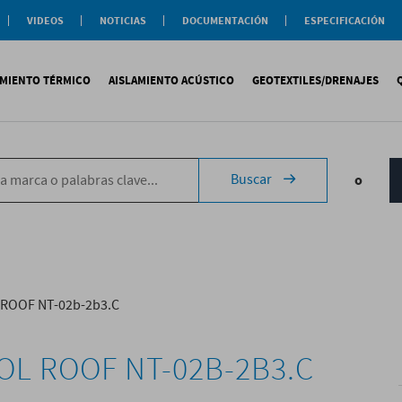
VIDEOS
NOTICIAS
DOCUMENTACIÓN
ESPECIFICACIÓN
Documentación
Actualidad
Soluciones
Comercial
Buenas Practicas
Objeto BIM
AMIENTO TÉRMICO
AISLAMIENTO ACÚSTICO
GEOTEXTILES/DRENAJES
Documentación General
Catálogos Temáticos
Certificaciones
Corporativas
ituminosa
PS
Tecsound®
Geotextiles
Sopremap
Buscar
o
ntética
exlosa
Texfon
Drenajes
Document
quida
IR
Texsilen
Membranas
ermiculita
Bitumen
Complemen
Texsimpact
Fibro-Kustik
Auxiliares
 ROOF NT-02b-2b3.C
OL ROOF NT-02B-2B3.C