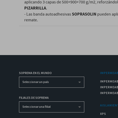
aplicando 3 capas de 500+900+700 g/m2, reforzándo
PIZARRILLA
.
SOPRASOLIN
- Las banda autoadhesivas
pueden aplic
remate.
SOPREMA EN EL MUNDO
IMPERMEAB
IMPERMEAB
Seleccionar un país
IMPERMEAB
IMPERMEAB
FILIALES DE SOPREMA
AISLAMIEN
Seleccionar una filial
XPS