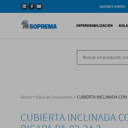
QUIENES SOMOS
Compañia
Gama de productos
IMPERMEABILIZACIÓN
AISL
Soprema en el mundo
Impermeabilización B
X
Impermeabilización Si
T
Impermeabilización Lí
P
V
Home
>
Guía de Soluciones
>
CUBIERTA INCLINADA CON 
CUBIERTA INCLINADA C