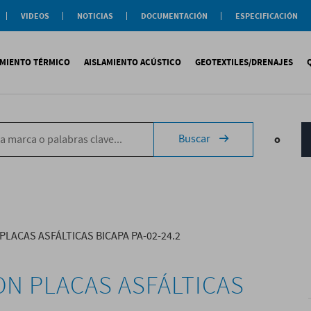
VIDEOS
NOTICIAS
DOCUMENTACIÓN
ESPECIFICACIÓN
Documentación
Actualidad
Soluciones
Comercial
Buenas Practicas
Objeto BIM
AMIENTO TÉRMICO
AISLAMIENTO ACÚSTICO
GEOTEXTILES/DRENAJES
Documentación General
Catálogos Temáticos
Certificaciones
Corporativas
ituminosa
PS
Tecsound®
Geotextiles
Sopremap
Buscar
o
ntética
exlosa
Texfon
Drenajes
Document
quida
IR
Texsilen
Membranas
ermiculita
Bitumen
Complemen
Texsimpact
Fibro-Kustik
Auxiliares
PLACAS ASFÁLTICAS BICAPA PA-02-24.2
ON PLACAS ASFÁLTICAS