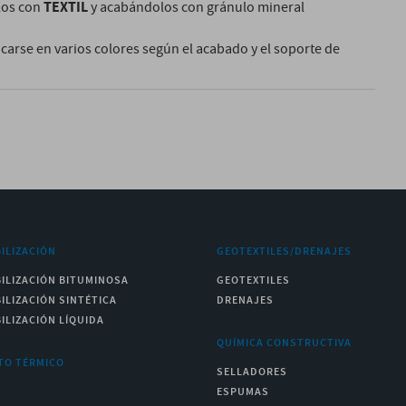
TEXTIL
los con
y acabándolos con gránulo mineral
arse en varios colores según el acabado y el soporte de
ILIZACIÓN
GEOTEXTILES/DRENAJES
ILIZACIÓN BITUMINOSA
GEOTEXTILES
ILIZACIÓN SINTÉTICA
DRENAJES
ILIZACIÓN LÍQUIDA
QUÍMICA CONSTRUCTIVA
TO TÉRMICO
SELLADORES
ESPUMAS