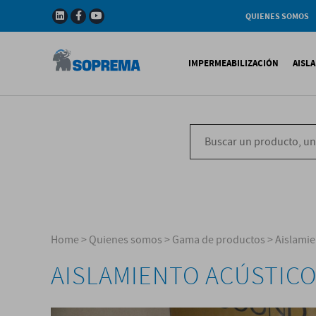
QUIENES SOMOS
Compañia
Gama de productos
IMPERMEABILIZACIÓN
AISL
Soprema en el mundo
Impermeabilización B
X
Impermeabilización Si
T
Impermeabilización Lí
P
V
Home
>
Quienes somos
>
Gama de productos
>
Aislamie
AISLAMIENTO ACÚSTIC