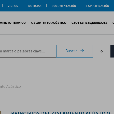
VIDEOS
NOTICIAS
DOCUMENTACIÓN
ESPECIFICACIÓN
Documentación
Actualidad
Soluciones
Comercial
Buenas Practicas
Objeto BIM
AMIENTO TÉRMICO
AISLAMIENTO ACÚSTICO
GEOTEXTILES/DRENAJES
Documentación General
Catálogos Temáticos
Certificaciones
Corporativas
ituminosa
PS
Tecsound®
Geotextiles
Sopremap
Buscar
o
ntética
exlosa
Texfon
Drenajes
Document
quida
IR
Texsilen
Membranas
ermiculita
Bitumen
Complemen
Texsimpact
Fibro-Kustik
Auxiliares
nto Acústico
O
PRINCIPIOS DEL AISLAMIENTO ACÚSTICO