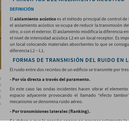
DEFINICIÓN
aislamiento acústico
El
es el método principal de control de l
el aislamiento acústico se ocupa de reducir la transmisión del
otro, o con el exterior. El aislamiento modifica la diferencia e
el nivel de intensidad acústica L2 en un local receptor. Es 
un local colocando materiales absorbentes lo que se consigue 
diferencia L2 – L1.
FORMAS DE TRANSMISIÓN DEL RUIDO EN 
El ruido entre dos recintos de un edificio se transmite por tres
y
- Por vía directa a través del paramento.
s
En este caso las ondas incidentes hacen vibrar el elemento
e
espacio adyacente provocando el llamado “efecto tambor” 
í
mecanismo se denomina ruido aéreo.
s
- Por transmisiones laterales (flanking).
Se deben a que la presión sonora no provoca solamente la v
superficies adyacentes se convierten en fuentes de producció
e