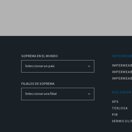
SOPREMA EN EL MUNDO
IMPERMEAB
IMPERMEAB
Seleccionar un país
IMPERMEAB
IMPERMEAB
FILIALES DE SOPREMA
AISLAMIEN
Seleccionar una filial
XPS
TEXLOSA
PIR
VERMICULI