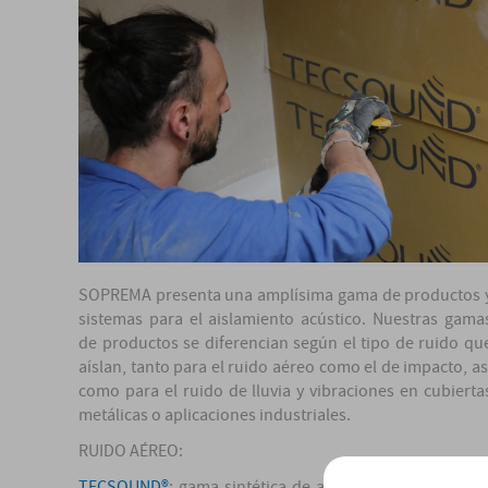
SOPREMA presenta una amplísima gama de productos 
sistemas para el aislamiento acústico. Nuestras gama
de productos se diferencian según el tipo de ruido qu
aíslan, tanto para el ruido aéreo como el de impacto, as
como para el ruido de lluvia y vibraciones en cubierta
metálicas o aplicaciones industriales.
RUIDO AÉREO:
TECSOUND®
: gama sintética de asialmiento acústico d