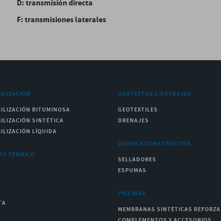
D: transmisión directa
F: transmisiones laterales
ILIZACIÓN
GEOTEXTILES/DRENAJES
ILIZACIÓN BITUMINOSA
GEOTEXTILES
ILIZACIÓN SINTÉTICA
DRENAJES
ILIZACIÓN LÍQUIDA
QUÍMICA CONSTRUCTIVA
TO TÉRMICO
SELLADORES
ESPUMAS
PISCINAS
TA
MEMBRANAS SINTÉTICAS REFORZ
COMPLEMENTOS Y ACCESORIOS