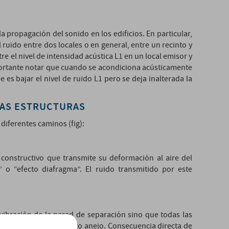
a propagación del sonido en los edificios. En particular,
 ruido entre dos locales o en general, entre un recinto y
ntre el nivel de intensidad acústica L1 en un local emisor y
importante notar que cuando se acondiciona acústicamente
es bajar el nivel de ruido L1 pero se deja inalterada la
LAS ESTRUCTURAS
 diferentes caminos (fig):
 constructivo que transmite su deformación al aire del
o “efecto diafragma”. El ruido transmitido por este
ibración de la pared de separación sino que todas las
n de ruido en el recinto anejo. Consecuencia directa de