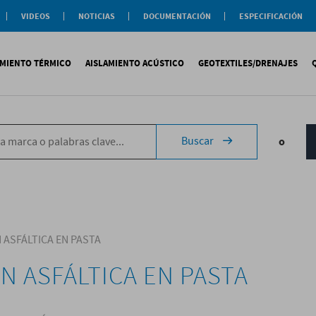
VIDEOS
NOTICIAS
DOCUMENTACIÓN
ESPECIFICACIÓN
Documentación
Actualidad
Soluciones
Comercial
Buenas Practicas
Objeto BIM
AMIENTO TÉRMICO
AISLAMIENTO ACÚSTICO
GEOTEXTILES/DRENAJES
Documentación General
Catálogos Temáticos
Certificaciones
Corporativas
ituminosa
PS
Tecsound®
Geotextiles
Sopremap
Buscar
o
ntética
exlosa
Texfon
Drenajes
Document
quida
IR
Texsilen
Membranas
ermiculita
Bitumen
Complemen
Texsimpact
Fibro-Kustik
Auxiliares
 ASFÁLTICA EN PASTA
N ASFÁLTICA EN PASTA