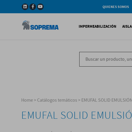
QUIENES SOMOS
Compañia
Gama de productos
IMPERMEABILIZACIÓN
AISL
Soprema en el mundo
Impermeabilización B
X
Impermeabilización Si
T
Impermeabilización Lí
P
V
Home
>
Catálogos temáticos
>
EMUFAL SOLID EMULSIÓN
EMUFAL SOLID EMULSIÓ