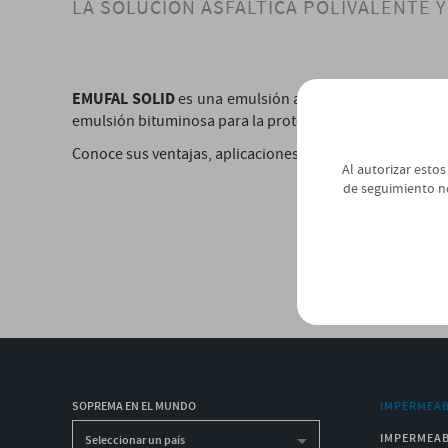
LA SOLUCIÓN ASFÁLTICA POLIVALENTE 
EMUFAL SOLID
es una emulsión asfáltica de aplicación 
emulsión bituminosa para la protección de superficies,
Conoce sus ventajas, aplicaciones y puesta en obra:
Al autorizar estos
de seguimiento n
SOPREMA EN EL MUNDO
IMPERMEAB
IMPERMEAB
Seleccionar un país