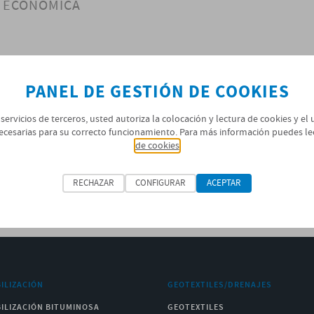
Y ECONÓMICA
en frío, de consistencia viscosa y soluble en agua que se utiliza
 hormigones.
PANEL DE GESTIÓN DE COOKIES
 servicios de terceros, usted autoriza la colocación y lectura de cookies y el
ecesarias para su correcto funcionamiento. Para más información puedes le
TRÍPTICO EMUFAL SOLID
de cookies
RECHAZAR
CONFIGURAR
ACEPTAR
ILIZACIÓN
GEOTEXTILES/DRENAJES
ILIZACIÓN BITUMINOSA
GEOTEXTILES