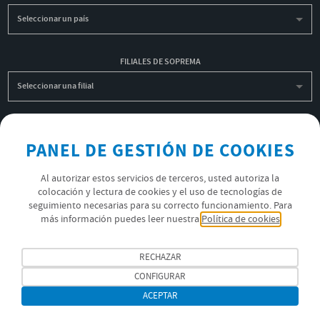
Seleccionar un país
FILIALES DE SOPREMA
Seleccionar una filial
INSCRIBIRME A LA NEWSLETTER
PANEL DE GESTIÓN DE COOKIES
OK
Al autorizar estos servicios de terceros, usted autoriza la
colocación y lectura de cookies y el uso de tecnologías de
seguimiento necesarias para su correcto funcionamiento. Para
POLÍTICA DE PRIVACIDAD
más información puedes leer nuestra
Política de cookies
ÚNETE AL EQUIPO SOPREMA
RECHAZAR
SÍGUENOS
CONFIGURAR
ACEPTAR