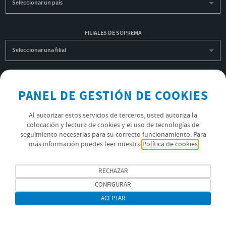
Seleccionar un país
FILIALES DE SOPREMA
Seleccionar una filial
INSCRIBIRME A LA NEWSLETTER
PANEL DE GESTIÓN DE COOKIES
OK
Al autorizar estos servicios de terceros, usted autoriza la
colocación y lectura de cookies y el uso de tecnologías de
seguimiento necesarias para su correcto funcionamiento. Para
POLÍTICA DE PRIVACIDAD
más información puedes leer nuestra
Política de cookies
ÚNETE AL EQUIPO SOPREMA
RECHAZAR
SÍGUENOS
CONFIGURAR
ACEPTAR