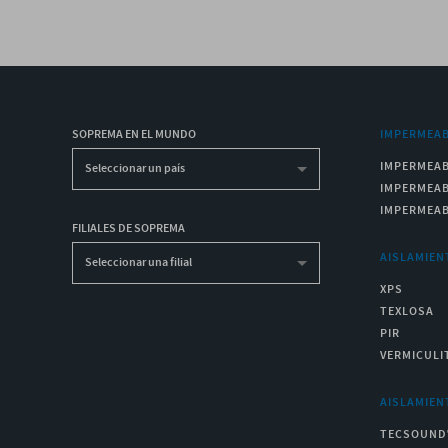
SOPREMA EN EL MUNDO
IMPERMEAB
IMPERMEAB
Seleccionar un país
IMPERMEAB
IMPERMEAB
FILIALES DE SOPREMA
AISLAMIEN
Seleccionar una filial
XPS
TEXLOSA
PIR
VERMICULI
AISLAMIEN
TECSOUND