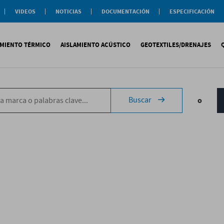
VIDEOS
NOTICIAS
DOCUMENTACIÓN
ESPECIFICACIÓN
Documentación
Actualidad
Soluciones
Comercial
Buenas Practicas
Objeto BIM
AMIENTO TÉRMICO
AISLAMIENTO ACÚSTICO
GEOTEXTILES/DRENAJES
Documentación General
Catálogos Temáticos
Certificaciones
Corporativas
ituminosa
PS
Tecsound®
Geotextiles
Sopremap
Buscar
o
ntética
exlosa
Texfon
Drenajes
Document
quida
IR
Texsilen
Membranas
ermiculita
Bitumen
Complemen
Texsimpact
Fibro-Kustik
Auxiliares