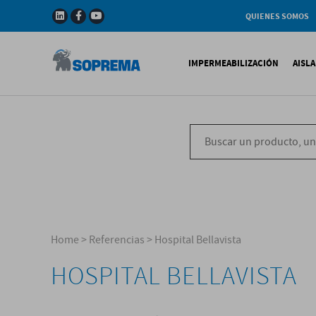
QUIENES SOMOS
Compañia
Gama de productos
IMPERMEABILIZACIÓN
AISL
Soprema en el mundo
Impermeabilización B
X
Impermeabilización Si
T
Impermeabilización Lí
P
V
Home
>
Referencias
>
Hospital Bellavista
HOSPITAL BELLAVISTA