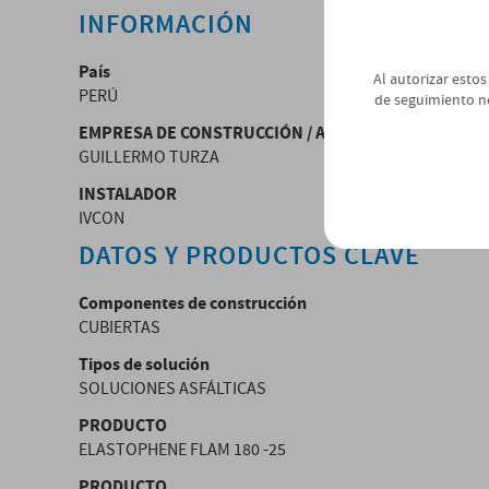
INFORMACIÓN
País
Al autorizar estos
PERÚ
de seguimiento n
EMPRESA DE CONSTRUCCIÓN / ARQUITECTURA
GUILLERMO TURZA
INSTALADOR
IVCON
DATOS Y PRODUCTOS CLAVE
Componentes de construcción
CUBIERTAS
Tipos de solución
SOLUCIONES ASFÁLTICAS
PRODUCTO
ELASTOPHENE FLAM 180 -25
PRODUCTO