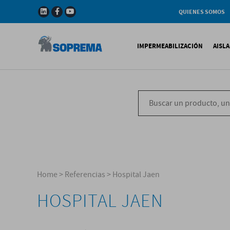
QUIENES SOMOS
Compañia
Gama de productos
IMPERMEABILIZACIÓN
AISL
Soprema en el mundo
Impermeabilización B
X
Impermeabilización Si
T
Impermeabilización Lí
P
V
Home
>
Referencias
>
Hospital Jaen
HOSPITAL JAEN