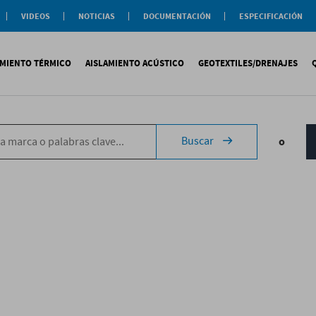
VIDEOS
NOTICIAS
DOCUMENTACIÓN
ESPECIFICACIÓN
Documentación
Actualidad
Soluciones
Comercial
Buenas Practicas
Objeto BIM
AMIENTO TÉRMICO
AISLAMIENTO ACÚSTICO
GEOTEXTILES/DRENAJES
Documentación General
Catálogos Temáticos
Certificaciones
Corporativas
ituminosa
PS
Tecsound®
Geotextiles
Sopremap
Buscar
o
ntética
exlosa
Texfon
Drenajes
Document
quida
IR
Texsilen
Membranas
ermiculita
Bitumen
Complemen
Texsimpact
Fibro-Kustik
Auxiliares