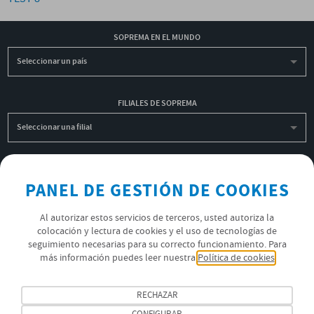
SOPREMA EN EL MUNDO
Seleccionar un país
FILIALES DE SOPREMA
Seleccionar una filial
INSCRIBIRME A LA NEWSLETTER
PANEL DE GESTIÓN DE COOKIES
OK
Al autorizar estos servicios de terceros, usted autoriza la
colocación y lectura de cookies y el uso de tecnologías de
seguimiento necesarias para su correcto funcionamiento. Para
POLÍTICA DE PRIVACIDAD
más información puedes leer nuestra
Política de cookies
ÚNETE AL EQUIPO SOPREMA
RECHAZAR
SÍGUENOS