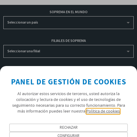
SOPREMA EN EL MUNDO
Seleccionar un país
FILIALES DE SOPREMA
Seleccionar una filial
INSCRIBIRME A LA NEWSLETTER
PANEL DE GESTIÓN DE COOKIES
OK
Al autorizar estos servicios de terceros, usted autoriza la
colocación y lectura de cookies y el uso de tecnologías de
POLÍTICA DE PRIVACIDAD
seguimiento necesarias para su correcto funcionamiento. Para
más información puedes leer nuestra
Política de cookies
ÚNETE AL EQUIPO SOPREMA
SÍGUENOS
RECHAZAR
CONFIGURAR