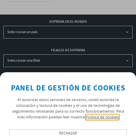
SOPREMA EN EL MUNDO
Seleccionar un país
FILIALES DE SOPREMA
Seleccionar una filial
INSCRIBIRME A LA NEWSLETTER
PANEL DE GESTIÓN DE COOKIES
OK
Al autorizar estos servicios de terceros, usted autoriza la
colocación y lectura de cookies y el uso de tecnologías de
seguimiento necesarias para su correcto funcionamiento. Para
POLÍTICA DE PRIVACIDAD
más información puedes leer nuestra
Política de cookies
ÚNETE AL EQUIPO SOPREMA
RECHAZAR
SÍGUENOS