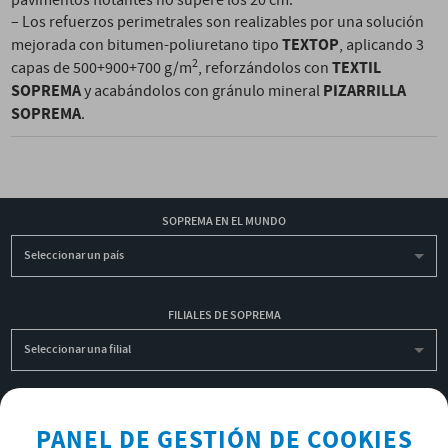
pavimentos flotantes no supere los 20 cm.
– Los refuerzos perimetrales son realizables por una solución
TEXTOP
mejorada con bitumen-poliuretano tipo
, aplicando 3
2
TEXTIL
capas de 500+900+700 g/m
, reforzándolos con
SOPREMA
PIZARRILLA
y acabándolos con gránulo mineral
SOPREMA
.
SOPREMA EN EL MUNDO
Seleccionar un país
FILIALES DE SOPREMA
Seleccionar una filial
INSCRIBIRME A LA NEWSLETTER
PANEL DE GESTIÓN DE COOKIES