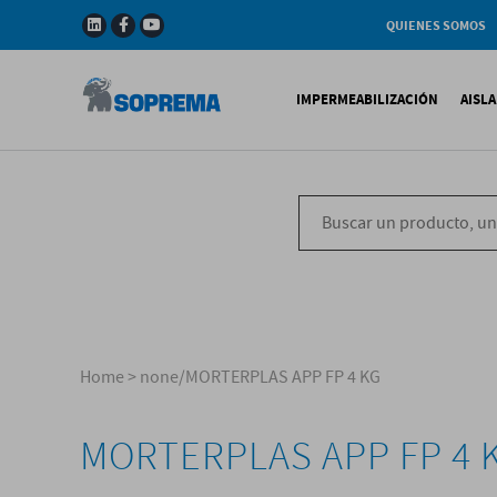
QUIENES SOMOS
Compañia
Gama de productos
IMPERMEABILIZACIÓN
AISL
Soprema en el mundo
Impermeabilización B
X
Impermeabilización Si
T
Impermeabilización Lí
P
V
Home
>
none/MORTERPLAS APP FP 4 KG
MORTERPLAS APP FP 4 