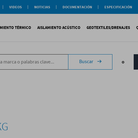
VIDEOS
NOTICIAS
DOCUMENTACIÓN
ESPECIFICACIÓN
Documentación
Actualidad
Soluciones
Comercial
Buenas Practicas
Objeto BIM
AMIENTO TÉRMICO
AISLAMIENTO ACÚSTICO
GEOTEXTILES/DRENAJES
Documentación General
Catálogos Temáticos
Certificaciones
Corporativas
ituminosa
PS
Tecsound®
Geotextiles
Sopremap
Buscar
o
ntética
exlosa
Texfon
Drenajes
Document
quida
IR
Texsilen
Membranas
ermiculita
Bitumen
Complemen
Texsimpact
Fibro-Kustik
Auxiliares
KG