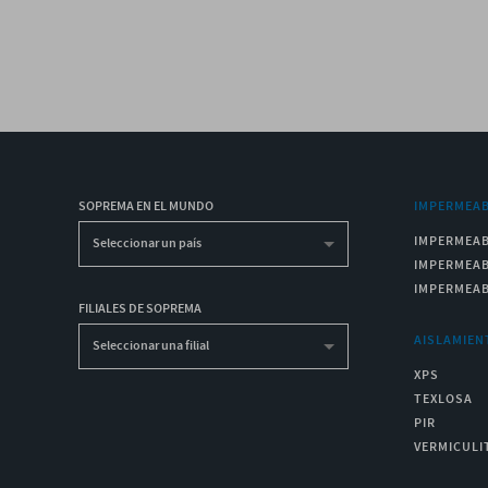
SOPREMA EN EL MUNDO
IMPERMEAB
IMPERMEAB
Seleccionar un país
IMPERMEAB
IMPERMEAB
FILIALES DE SOPREMA
AISLAMIEN
Seleccionar una filial
XPS
TEXLOSA
PIR
VERMICULI