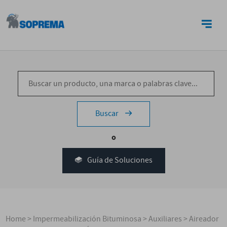
CONTACTO
Buscar
o
Guía de Soluciones
Home
>
Impermeabilización Bituminosa
>
Auxiliares
>
Aireador