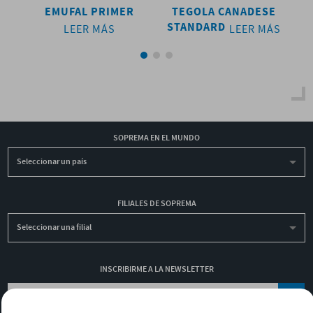
CT
EMUFAL PRIMER
TEGOLA CANADESE
D
STANDARD
LEER MÁS
LEER MÁS
SOPREMA EN EL MUNDO
Seleccionar un país
FILIALES DE SOPREMA
Seleccionar una filial
INSCRIBIRME A LA NEWSLETTER
OK