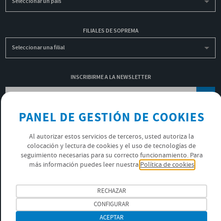
Seleccionar un país
FILIALES DE SOPREMA
Seleccionar una filial
INSCRIBIRME A LA NEWSLETTER
OK
PANEL DE GESTIÓN DE COOKIES
POLÍTICA DE PRIVACIDAD
Al autorizar estos servicios de terceros, usted autoriza la
ÚNETE AL EQUIPO SOPREMA
colocación y lectura de cookies y el uso de tecnologías de
seguimiento necesarias para su correcto funcionamiento. Para
más información puedes leer nuestra
Política de cookies
SÍGUENOS
RECHAZAR
CONFIGURAR
ACEPTAR