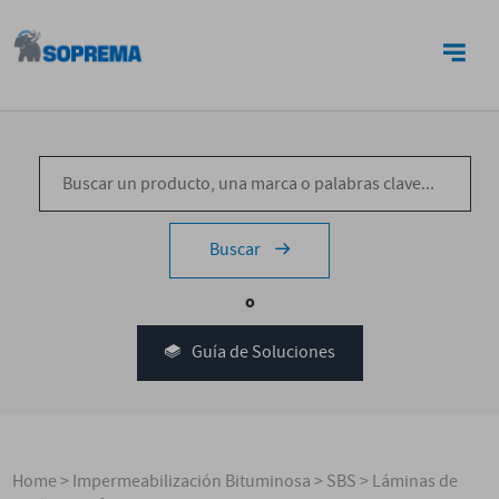
CONTACTO
Buscar
o
Guía de Soluciones
Home
>
Impermeabilización Bituminosa
>
SBS
>
Láminas de