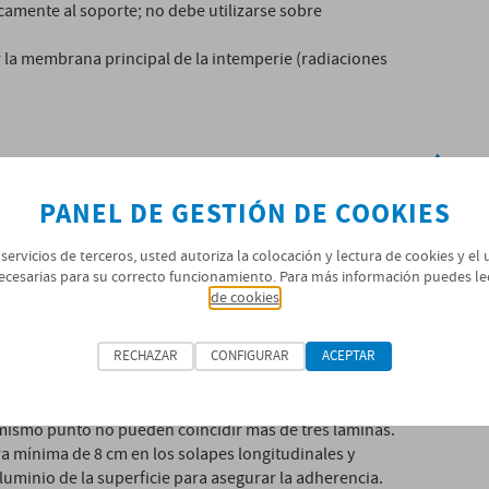
amente al soporte; no debe utilizarse sobre
 la membrana principal de la intemperie (radiaciones
PANEL DE GESTIÓN DE COOKIES
, limpia y libre de materiales sueltos.
 servicios de terceros, usted autoriza la colocación y lectura de cookies y el
ina inferior y se colocará manteniendo el mismo
ecesarias para su correcto funcionamiento. Para más información puedes le
de cookies
inferior.
a mayor calor mayor retracción) a lo ancho de la
osteriormente, ya que es importante que la temperatura
RECHAZAR
CONFIGURAR
ACEPTAR
ma debe de hacerse hasta la apertura del poro del film
mismo punto no pueden coincidir más de tres láminas.
ra mínima de 8 cm en los solapes longitudinales y
luminio de la superficie para asegurar la adherencia.