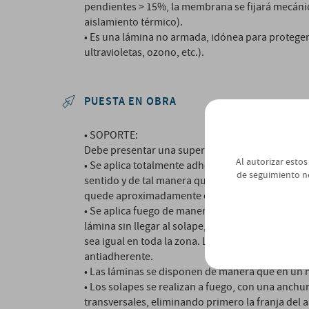
pendientes > 15%, la membrana se fijará mecánic
aislamiento térmico).
• Es una lámina no armada, idónea para proteger
ultravioletas, ozono, etc.).
PUESTA EN OBRA
• SOPORTE:
Debe presentar una superficie seca, firme, regular
Al autorizar estos
• Se aplica totalmente adherida a fuego a la lám
de seguimiento n
sentido y de tal manera que el solape
quede aproximadamente en la mitad de la lámina 
• Se aplica fuego de manera homogénea posible (
lámina sin llegar al solape, que se realizarán p
sea igual en toda la zona. La aplicación de la lla
antiadherente.
• Las láminas se disponen de manera que en un 
• Los solapes se realizan a fuego, con una anchu
transversales, eliminando primero la franja del a