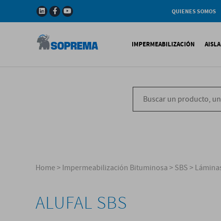
QUIENES SOMOS
Compañia
Gama de productos
IMPERMEABILIZACIÓN
AISL
Soprema en el mundo
Impermeabilización B
X
Impermeabilización Si
T
Impermeabilización Lí
P
V
Home
>
Impermeabilización Bituminosa
>
SBS
>
Láminas
ALUFAL SBS