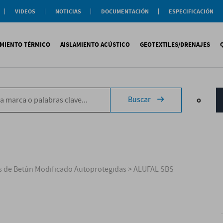
VIDEOS
NOTICIAS
DOCUMENTACIÓN
ESPECIFICACIÓN
Documentación
Actualidad
Soluciones
Comercial
Buenas Practicas
Objeto BIM
AMIENTO TÉRMICO
AISLAMIENTO ACÚSTICO
GEOTEXTILES/DRENAJES
Documentación General
Catálogos Temáticos
Certificaciones
Corporativas
ituminosa
PS
Tecsound®
Geotextiles
Sopremap
Buscar
o
ntética
exlosa
Texfon
Drenajes
Document
quida
IR
Texsilen
Membranas
ermiculita
Bitumen
Complemen
Texsimpact
Fibro-Kustik
Auxiliares
 de Betún Modificado Autoprotegidas
>
ALUFAL SBS