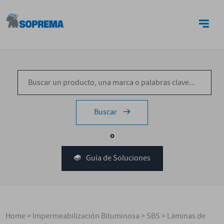
CONTACTO
Buscar
o
Guía de Soluciones
Home
>
Impermeabilización Bituminosa
>
SBS
>
Láminas de