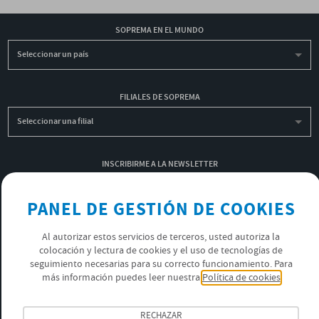
SOPREMA EN EL MUNDO
Seleccionar un país
FILIALES DE SOPREMA
Seleccionar una filial
INSCRIBIRME A LA NEWSLETTER
OK
PANEL DE GESTIÓN DE COOKIES
Al autorizar estos servicios de terceros, usted autoriza la
POLÍTICA DE PRIVACIDAD
colocación y lectura de cookies y el uso de tecnologías de
ÚNETE AL EQUIPO SOPREMA
seguimiento necesarias para su correcto funcionamiento. Para
más información puedes leer nuestra
Política de cookies
SÍGUENOS
RECHAZAR