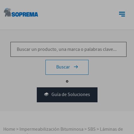
CONTACTO
Buscar
o
Guía de Soluciones
Home
>
Impermeabilización Bituminosa
>
SBS
>
Láminas de