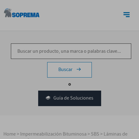
CONTACTO
Buscar
o
Guía de Soluciones
Home
>
Impermeabilización Bituminosa
>
SBS
>
Láminas de