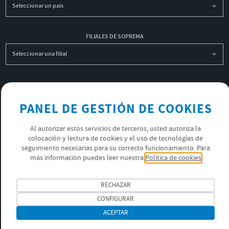
Seleccionar un país
FILIALES DE SOPREMA
Seleccionar una filial
INSCRIBIRME A LA NEWSLETTER
OK
PANEL DE GESTIÓN DE COOKIES
Al autorizar estos servicios de terceros, usted autoriza la
colocación y lectura de cookies y el uso de tecnologías de
POLÍTICA DE PRIVACIDAD
seguimiento necesarias para su correcto funcionamiento. Para
ÚNETE AL EQUIPO SOPREMA
más información puedes leer nuestra
Política de cookies
SÍGUENOS
RECHAZAR
CONFIGURAR
ACEPTAR