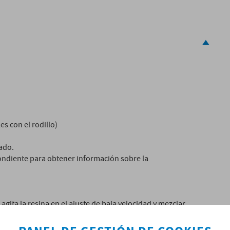
es con el rodillo)
ado.
pondiente para obtener información sobre la
agita la resina en el ajuste de baja velocidad y mezclar
en la base y los lados del recipiente se mezcla. En las
be agitarse durante 4 minutos, ya que el catalizador