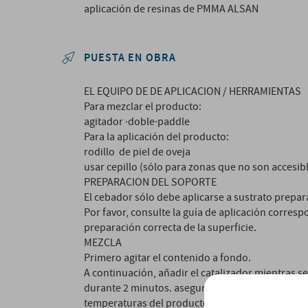
aplicación de resinas de PMMA ALSAN
PUESTA EN OBRA
EL EQUIPO DE DE APLICACION / HERRAMIENTAS
Para mezclar el producto:
agitador ·doble·paddle
Para la aplicación del producto:
rodillo de piel de oveja
usar cepillo (sólo para zonas que no son accesibl
PREPARACION DEL SOPORTE
El cebador sólo debe aplicarse a sustrato prepar
Por favor, consulte la guía de aplicación corres
preparación correcta de la superficie.
MEZCLA
Primero agitar el contenido a fondo.
A continuación, añadir el catalizador mientras se 
durante 2 minutos. asegurarse de que el producto 
temperaturas del producto <10 º C el producto de