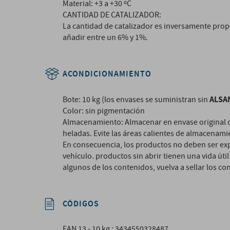
Material: +3 a +30 ºC
CANTIDAD DE CATALIZADOR:
La cantidad de catalizador es inversamente prop
añadir entre un 6% y 1%.
ACONDICIONAMIENTO
ALSA
Bote: 10 kg (los envases se suministran sin
Color: sin pigmentación
Almacenamiento: Almacenar en envase original ce
heladas. Evite las áreas calientes de almacenamie
En consecuencia, los productos no deben ser exp
vehículo. productos sin abrir tienen una vida út
algunos de los contenidos, vuelva a sellar los c
CÓDIGOS
EAN 13 - 10 kg : 3434550328487