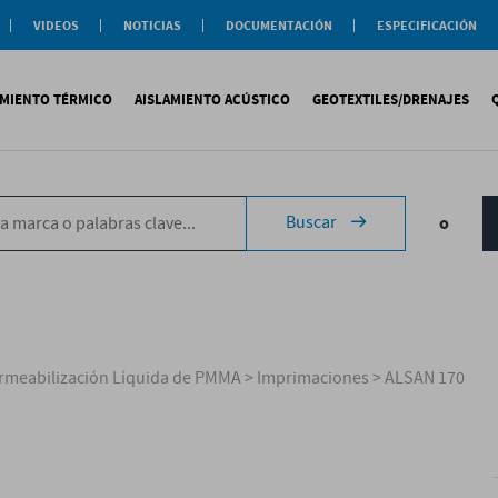
VIDEOS
NOTICIAS
DOCUMENTACIÓN
ESPECIFICACIÓN
Documentación
Actualidad
Soluciones
Comercial
Buenas Practicas
Objeto BIM
AMIENTO TÉRMICO
AISLAMIENTO ACÚSTICO
GEOTEXTILES/DRENAJES
Documentación General
Catálogos Temáticos
Certificaciones
Corporativas
ituminosa
PS
Tecsound®
Geotextiles
Sopremap
Buscar
o
ntética
exlosa
Texfon
Drenajes
Document
quida
IR
Texsilen
Membranas
ermiculita
Bitumen
Complemen
Texsimpact
Fibro-Kustik
Auxiliares
rmeabilización Líquida de PMMA
>
Imprimaciones
>
ALSAN 170