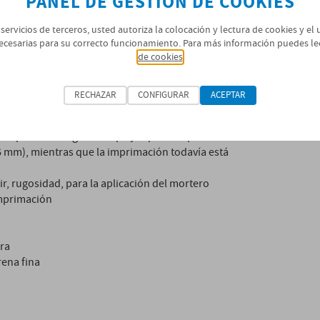
PANEL DE GESTIÓN DE COOKIES
 servicios de terceros, usted autoriza la colocación y lectura de cookies y el
una capa de imprimación incluso formador de película.
ecesarias para su correcto funcionamiento. Para más información puedes le
de cookies
ue una segunda capa para cubrir los defectos
RECHAZAR
CONFIGURAR
ACEPTAR
e aplica una segunda capa y la parte superior con un
0,6 mm), mientras que la imprimación todavía está
cir, rugosidad, para la aplicación del mortero
imprimación
ra
ena fina