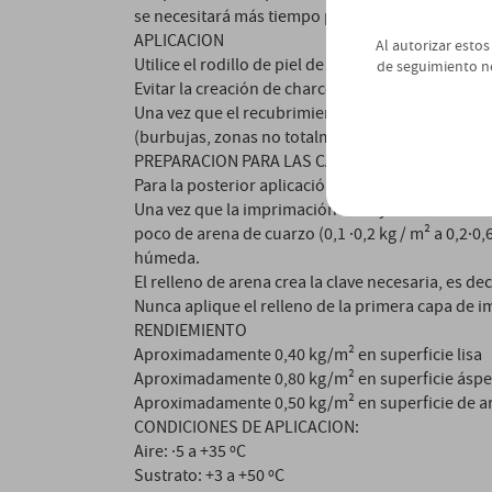
se necesitará más tiempo para disolverse.
APLICACION
Al autorizar estos
Utilice el rodillo de piel de oveja para aplicar 
de seguimiento n
Evitar la creación de charcos de imprimación
Una vez que el recubrimiento haya curado, apliq
(burbujas, zonas no totalmente recubierto)
PREPARACION PARA LAS CAPAS PORTERIORES
Para la posterior aplicación de Alsan 072 RS:
Una vez que la imprimación se haya endurecido s
poco de arena de cuarzo (0,1 ·0,2 kg / m² a 0,2·
húmeda.
El relleno de arena crea la clave necesaria, es de
Nunca aplique el relleno de la primera capa de 
RENDIEMIENTO
Aproximadamente 0,40 kg/m² en superficie lisa
Aproximadamente 0,80 kg/m² en superficie áspe
Aproximadamente 0,50 kg/m² en superficie de ar
CONDICIONES DE APLICACION:
Aire: ·5 a +35 ºC
Sustrato: +3 a +50 ºC