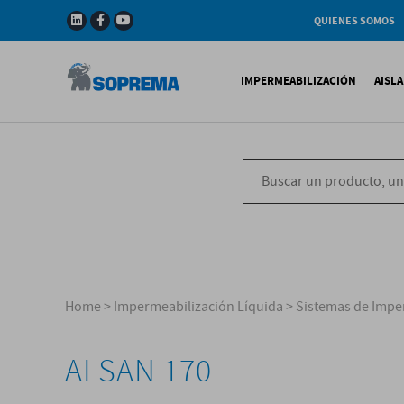
QUIENES SOMOS
Compañia
Gama de productos
IMPERMEABILIZACIÓN
AISL
Soprema en el mundo
Impermeabilización B
X
Impermeabilización Si
T
Impermeabilización Lí
P
V
Home
>
Impermeabilización Líquida
>
Sistemas de Impe
ALSAN 170