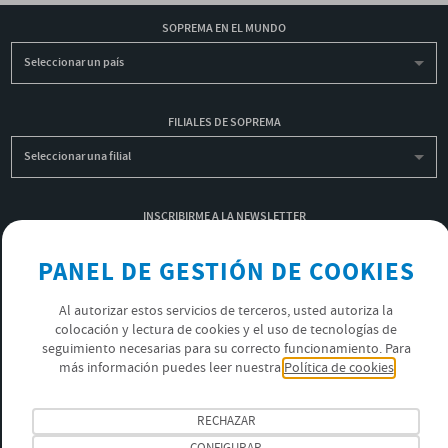
SOPREMA EN EL MUNDO
Seleccionar un país
FILIALES DE SOPREMA
Seleccionar una filial
INSCRIBIRME A LA NEWSLETTER
OK
PANEL DE GESTIÓN DE COOKIES
Al autorizar estos servicios de terceros, usted autoriza la
colocación y lectura de cookies y el uso de tecnologías de
POLÍTICA DE PRIVACIDAD
seguimiento necesarias para su correcto funcionamiento. Para
ÚNETE AL EQUIPO SOPREMA
más información puedes leer nuestra
Política de cookies
SÍGUENOS
RECHAZAR