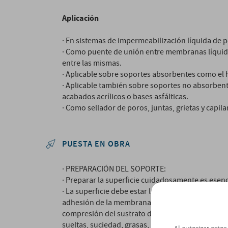
Aplicación
· En sistemas de impermeabilización líquida de p
· Como puente de unión entre membranas líquida
entre las mismas.
· Aplicable sobre soportes absorbentes como el
· Aplicable también sobre soportes no absorbent
acabados acrílicos o bases asfálticas.
· Como sellador de poros, juntas, grietas y capil
PUESTA EN OBRA
· PREPARACIÓN DEL SOPORTE:
· Preparar la superficie cuidadosamente es esen
· La superficie debe estar limpia, lisa y libre d
adhesión de la membrana. El contenido máximo d
compresión del sustrato debe ser de ≥25 MPa y re
sueltas, suciedad, grasas, aceites, sustancias or