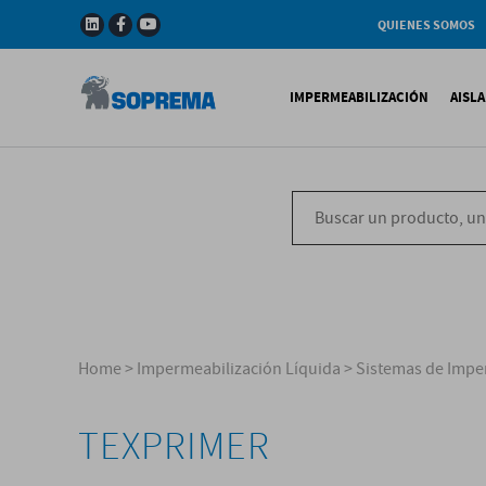
QUIENES SOMOS
Compañia
Gama de productos
IMPERMEABILIZACIÓN
AISL
Soprema en el mundo
Impermeabilización B
X
Impermeabilización Si
T
Impermeabilización Lí
P
V
Home
>
Impermeabilización Líquida
>
Sistemas de Impe
TEXPRIMER