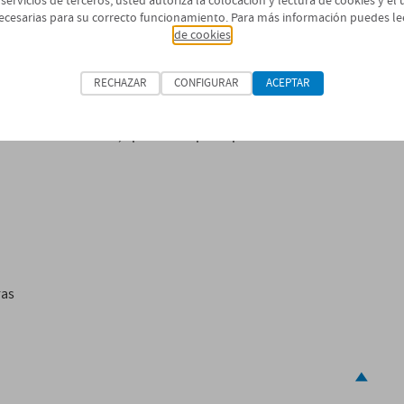
 servicios de terceros, usted autoriza la colocación y lectura de cookies y el
ecesarias para su correcto funcionamiento. Para más información puedes le
clar durante 3·5 min suavemente con agitador
de cookies
a.
RECHAZAR
CONFIGURAR
ACEPTAR
 de imprimación sin producir charcos.
stá todavía viscoso, aplicar la capa de poliuretano de
ras