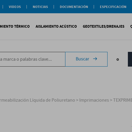
VIDEOS
NOTICIAS
DOCUMENTACIÓN
ESPECIFICACIÓN
Documentación
Actualidad
Soluciones
Comercial
Buenas Practicas
Objeto BIM
AMIENTO TÉRMICO
AISLAMIENTO ACÚSTICO
GEOTEXTILES/DRENAJES
Documentación General
Catálogos Temáticos
Certificaciones
Corporativas
ituminosa
PS
Tecsound®
Geotextiles
Sopremap
Buscar
o
ntética
exlosa
Texfon
Drenajes
Document
quida
IR
Texsilen
Membranas
ermiculita
Bitumen
Complemen
Texsimpact
Fibro-Kustik
Auxiliares
rmeabilización Líquida de Poliuretano
>
Imprimaciones
>
TEXPRIM