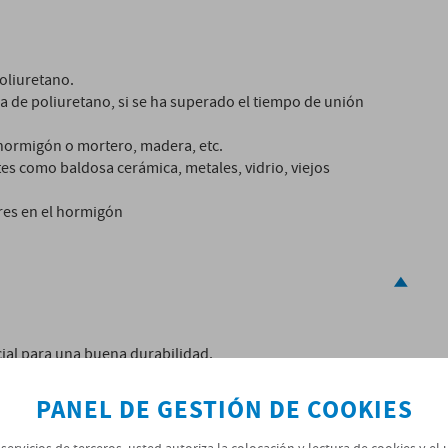
oliuretano.
 de poliuretano, si se ha superado el tiempo de unión
 hormigón o mortero, madera, etc.
es como baldosa cerámica, metales, vidrio, viejos
ares en el hormigón
cial para una buena durabilidad.
e contaminantes, que pudieran afectar negativamente la
e humedad no debe superar el 8%. La resistencia a la
PANEL DE GESTIÓN DE COOKIES
sistencia de la unión cohesiva ≥1,5 MPa. Las capas
gánicas y polvo deben ser eliminados.