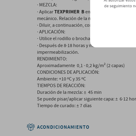
Al autorizar estos
· MEZCLA:
de seguimiento n
TEXPRIMER B
TEXPRIMER A
· Aplicar
en el
y mez
mecánico. Relación de la mezcla 3:1 (A:B).
· Diluir, a continuación, con 15·25% de agua limpi
· APLICACIÓN:
· Utilice el rodillo o brocha para aplicar la capa
TEXPRIMER
· Después de 8·18 horas y mientras
e
impermeabilización.
RENDIMIENTO:
Aproximadamente 0,1 · 0,2 kg/m² (2 capas)
CONDICIONES DE APLICACIÓN:
Ambiente: +10 ºC y 35 ºC
TIEMPOS DE REACCIÓN:
Duración de la mezcla: ± 45 min
Se puede pisar/aplicar siguiente capa: ± 6·12 ho
Tiempo de curado: ± 7 días
ACONDICIONAMIENTO