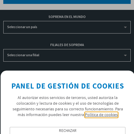
SOPREMA EN EL MUNDO
Seleccionar un país
FILIALES DE SOPREMA
Seleccionar una filial
INSCRIBIRME A LA NEWSLETTER
PANEL DE GESTIÓN DE COOKIES
OK
Al autorizar estos servicios de terceros, usted autoriza la
colocación y lectura de cookies y el uso de tecnologías de
POLÍTICA DE PRIVACIDAD
seguimiento necesarias para su correcto funcionamiento. Para
ÚNETE AL EQUIPO SOPREMA
más información puedes leer nuestra
Política de cookies
SÍGUENOS
RECHAZAR