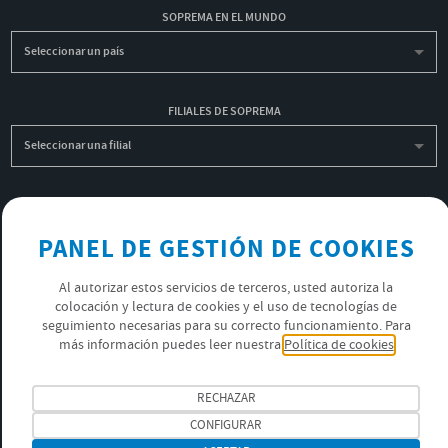
SOPREMA EN EL MUNDO
Seleccionar un país
FILIALES DE SOPREMA
Seleccionar una filial
INSCRIBIRME A LA NEWSLETTER
PANEL DE GESTIÓN DE COOKIES
OK
Al autorizar estos servicios de terceros, usted autoriza la
colocación y lectura de cookies y el uso de tecnologías de
POLÍTICA DE PRIVACIDAD
seguimiento necesarias para su correcto funcionamiento. Para
ÚNETE AL EQUIPO SOPREMA
más información puedes leer nuestra
Política de cookies
SÍGUENOS
RECHAZAR
CONFIGURAR