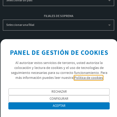
Seleccionar un país
FILIALES DE SOPREMA
Seleccionar una filial
INSCRIBIRME A LA NEWSLETTER
OK
PANEL DE GESTIÓN DE COOKIES
Al autorizar estos servicios de terceros, usted autoriza la
colocación y lectura de cookies y el uso de tecnologías de
POLÍTICA DE PRIVACIDAD
seguimiento necesarias para su correcto funcionamiento. Para
ÚNETE AL EQUIPO SOPREMA
más información puedes leer nuestra
Política de cookies
SÍGUENOS
RECHAZAR
CONFIGURAR
ACEPTAR