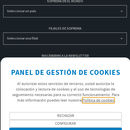
SOPREMA EN EL MUNDO
Seleccionar un país
FILIALES DE SOPREMA
Seleccionar una filial
INSCRIBIRME A LA NEWSLETTER
OK
PANEL DE GESTIÓN DE COOKIES
Al autorizar estos servicios de terceros, usted autoriza la
colocación y lectura de cookies y el uso de tecnologías de
POLÍTICA DE PRIVACIDAD
seguimiento necesarias para su correcto funcionamiento. Para
ÚNETE AL EQUIPO SOPREMA
más información puedes leer nuestra
Política de cookies
SÍGUENOS
RECHAZAR
CONFIGURAR