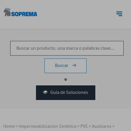
CONTACTO
Buscar
o
Guía de Soluciones
Home
>
Impermeabilización Sintética
>
PVC
>
Auxiliares
>