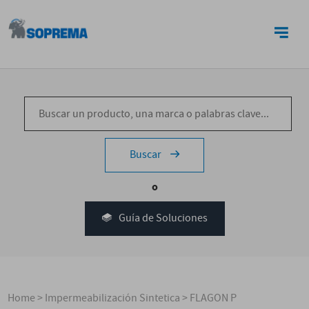
CONTACTO
Buscar
o
Guía de Soluciones
Home
>
Impermeabilización Sintetica
>
FLAGON P