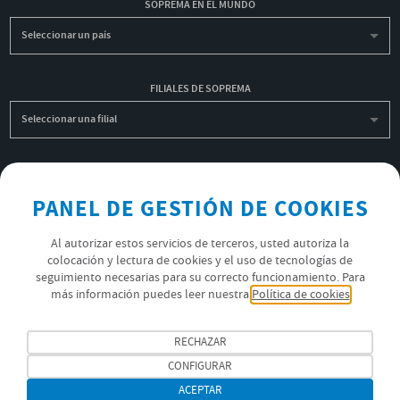
SOPREMA EN EL MUNDO
Seleccionar un país
FILIALES DE SOPREMA
Seleccionar una filial
INSCRIBIRME A LA NEWSLETTER
PANEL DE GESTIÓN DE COOKIES
OK
Al autorizar estos servicios de terceros, usted autoriza la
colocación y lectura de cookies y el uso de tecnologías de
POLÍTICA DE PRIVACIDAD
seguimiento necesarias para su correcto funcionamiento. Para
más información puedes leer nuestra
Política de cookies
ÚNETE AL EQUIPO SOPREMA
SÍGUENOS
RECHAZAR
CONFIGURAR
ACEPTAR