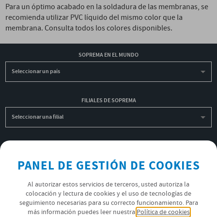
Para un óptimo acabado en la soldadura de las membranas, se
recomienda utilizar PVC líquido del mismo color que la
membrana. Consulta todos los colores disponibles.
SOPREMA EN EL MUNDO
Seleccionar un país
FILIALES DE SOPREMA
Seleccionar una filial
INSCRIBIRME A LA NEWSLETTER
PANEL DE GESTIÓN DE COOKIES
OK
Al autorizar estos servicios de terceros, usted autoriza la
colocación y lectura de cookies y el uso de tecnologías de
POLÍTICA DE PRIVACIDAD
seguimiento necesarias para su correcto funcionamiento. Para
más información puedes leer nuestra
Política de cookies
ÚNETE AL EQUIPO SOPREMA