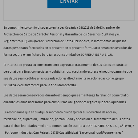
ENVIAR
En cumplimiento con lo dispuesto en la Ley Orgánica 03/2018 de 3 de Diciembre, de
Protección de Datos de Carácter Personal y Garantía de los Derechos Digitales y el
Reglamento (UE) 2016/679 de Protección de Datos Personales, le informamos de que los
datos personales facilitados en el presente en el presente formulario serán conservados de
forma segura en un fichero bajo la responsabilidad de SOPREMA IBERIA S.L.U.
El interesado presta su consentimiento expreso al tratamiento de sus datos de carácter
personal para fines comerciales y publicitarios, aceptando expresa e inequívocamente que
sus datos sean cedidos a las organizaciones directamente relacionadas con el grupo
SOPRESA exclusivamente para la finalidad descrita.
Los datos serán conservados durante el tiempo que se mantenga la relación comercial o
durante los años necesarios para cumplir las obligaciones legales que sean aplicables.
Le recordamos que en cualquier momento puede ejercer sus derechos de acceso,
rectificación, supresión, limitación, portabilidad y oposición al tratamiento de sus datos
para dichas finalidades mediante comunicación escrita a SOPREMA IBERIA S.L.U., C/ Ferro, 7
- Polígono Industrial Can Pelegrí, 08755 Castellbisbal (Barcelona) lopd@soprema.es”