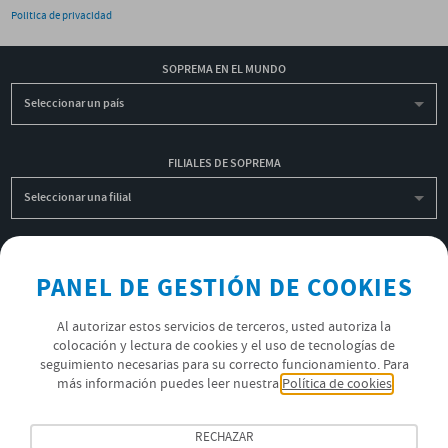
Politica de privacidad
SOPREMA EN EL MUNDO
Seleccionar un país
FILIALES DE SOPREMA
Seleccionar una filial
INSCRIBIRME A LA NEWSLETTER
PANEL DE GESTIÓN DE COOKIES
OK
Al autorizar estos servicios de terceros, usted autoriza la
colocación y lectura de cookies y el uso de tecnologías de
seguimiento necesarias para su correcto funcionamiento. Para
POLÍTICA DE PRIVACIDAD
más información puedes leer nuestra
Política de cookies
ÚNETE AL EQUIPO SOPREMA
RECHAZAR
SÍGUENOS