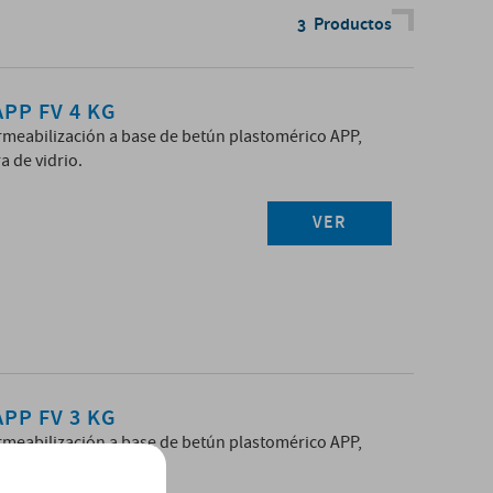
Productos
3
PP FV 4 KG
eabilización a base de betún plastomérico APP,
a de vidrio.
VER
PP FV 3 KG
eabilización a base de betún plastomérico APP,
a de vidrio.