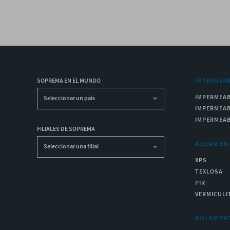
SOPREMA EN EL MUNDO
IMPERMEAB
IMPERMEAB
Seleccionar un país
IMPERMEAB
IMPERMEAB
FILIALES DE SOPREMA
AISLAMIEN
Seleccionar una filial
XPS
TEXLOSA
PIR
VERMICULI
AISLAMIEN