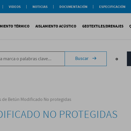
VIDEOS
NOTICIAS
DOCUMENTACIÓN
ESPECIFICACIÓN
Documentación
Actualidad
Soluciones
Comercial
Buenas Practicas
Objeto BIM
AMIENTO TÉRMICO
AISLAMIENTO ACÚSTICO
GEOTEXTILES/DRENAJES
Documentación General
Catálogos Temáticos
Certificaciones
Corporativas
ituminosa
PS
Tecsound®
Geotextiles
Sopremap
Buscar
o
ntética
exlosa
Texfon
Drenajes
Document
quida
IR
Texsilen
Membranas
ermiculita
Bitumen
Complemen
Texsimpact
Fibro-Kustik
Auxiliares
 de Betún Modificado No protegidas
DIFICADO NO PROTEGIDAS