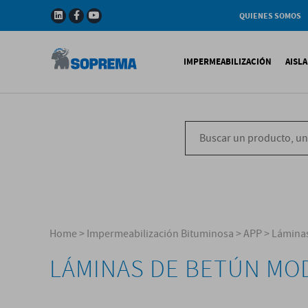
QUIENES SOMOS
Compañia
Gama de productos
IMPERMEABILIZACIÓN
AISL
Soprema en el mundo
Impermeabilización B
X
Impermeabilización Si
T
Impermeabilización Lí
P
V
Home
>
Impermeabilización Bituminosa
>
APP
>
Láminas
LÁMINAS DE BETÚN MO