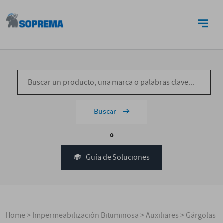
CONTACTO
Buscar
o
Guía de Soluciones
Home
>
Impermeabilización Bituminosa
>
Auxiliares
>
Gárgolas