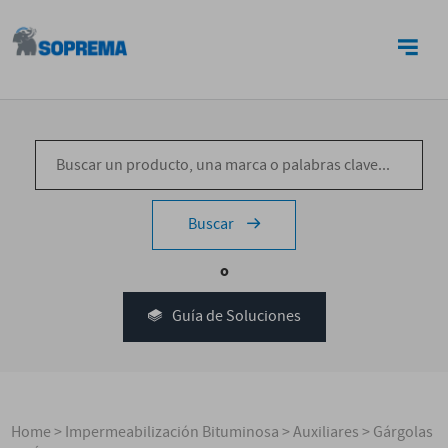
CONTACTO
Buscar
o
Guía de Soluciones
Home
>
Impermeabilización Bituminosa
>
Auxiliares
>
Gárgolas