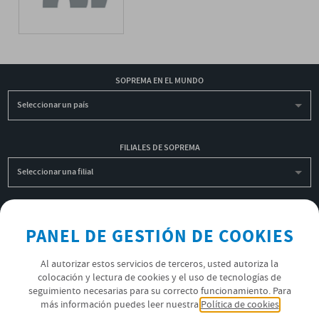
SOPREMA EN EL MUNDO
Seleccionar un país
FILIALES DE SOPREMA
Seleccionar una filial
INSCRIBIRME A LA NEWSLETTER
PANEL DE GESTIÓN DE COOKIES
OK
Al autorizar estos servicios de terceros, usted autoriza la
colocación y lectura de cookies y el uso de tecnologías de
seguimiento necesarias para su correcto funcionamiento. Para
POLÍTICA DE PRIVACIDAD
más información puedes leer nuestra
Política de cookies
ÚNETE AL EQUIPO SOPREMA