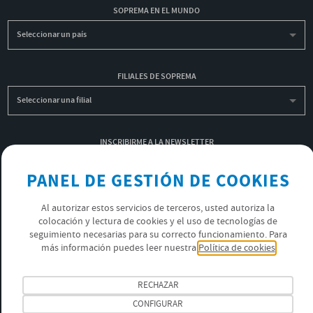
SOPREMA EN EL MUNDO
Seleccionar un país
FILIALES DE SOPREMA
Seleccionar una filial
INSCRIBIRME A LA NEWSLETTER
OK
PANEL DE GESTIÓN DE COOKIES
Al autorizar estos servicios de terceros, usted autoriza la
colocación y lectura de cookies y el uso de tecnologías de
POLÍTICA DE PRIVACIDAD
seguimiento necesarias para su correcto funcionamiento. Para
ÚNETE AL EQUIPO SOPREMA
más información puedes leer nuestra
Política de cookies
SÍGUENOS
RECHAZAR
CONFIGURAR