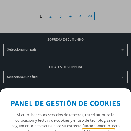
1
2
3
4
>
>>
SOPREMA EN EL MUNDO
Seleccionar un país
FILIALES DE SOPREMA
Seleccionar una filial
INSCRIBIRME A LA NEWSLETTER
PANEL DE GESTIÓN DE COOKIES
OK
Al autorizar estos servicios de terceros, usted autoriza la
colocación y lectura de cookies y el uso de tecnologías de
seguimiento necesarias para su correcto funcionamiento. Para
POLÍTICA DE PRIVACIDAD