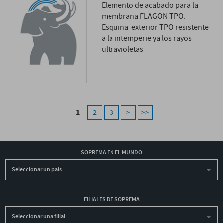
Elemento de acabado para la
membrana FLAGON TPO.
Esquina exterior TPO resistente
a la intemperie ya los rayos
ultravioletas
1
2
3
>
>>
SOPREMA EN EL MUNDO
Seleccionar un país
FILIALES DE SOPREMA
Seleccionar una filial