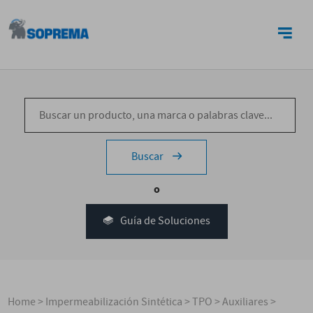
CONTACTO
Buscar
o
Guía de Soluciones
Home
>
Impermeabilización Sintética
>
TPO
>
Auxiliares
>