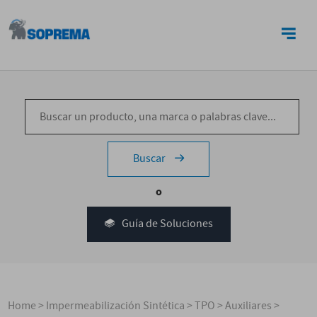
CONTACTO
Buscar
o
Guía de Soluciones
Home
>
Impermeabilización Sintética
>
TPO
>
Auxiliares
>