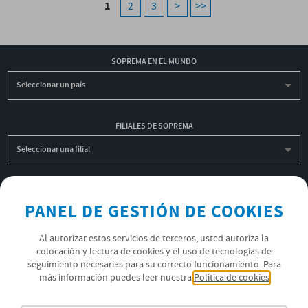
1
2
3
>
>>
SOPREMA EN EL MUNDO
Seleccionar un país
FILIALES DE SOPREMA
Seleccionar una filial
INSCRIBIRME A LA NEWSLETTER
PANEL DE GESTIÓN DE COOKIES
OK
Al autorizar estos servicios de terceros, usted autoriza la
colocación y lectura de cookies y el uso de tecnologías de
seguimiento necesarias para su correcto funcionamiento. Para
POLÍTICA DE PRIVACIDAD
más información puedes leer nuestra
Política de cookies
ÚNETE AL EQUIPO SOPREMA